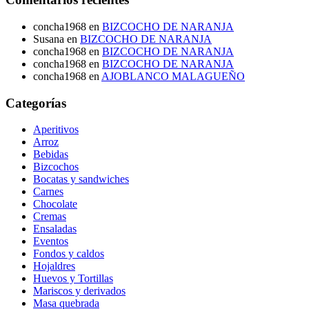
concha1968
en
BIZCOCHO DE NARANJA
Susana
en
BIZCOCHO DE NARANJA
concha1968
en
BIZCOCHO DE NARANJA
concha1968
en
BIZCOCHO DE NARANJA
concha1968
en
AJOBLANCO MALAGUEÑO
Categorías
Aperitivos
Arroz
Bebidas
Bizcochos
Bocatas y sandwiches
Carnes
Chocolate
Cremas
Ensaladas
Eventos
Fondos y caldos
Hojaldres
Huevos y Tortillas
Mariscos y derivados
Masa quebrada