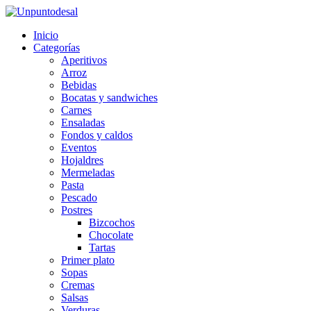
Inicio
Categorías
Aperitivos
Arroz
Bebidas
Bocatas y sandwiches
Carnes
Ensaladas
Fondos y caldos
Eventos
Hojaldres
Mermeladas
Pasta
Pescado
Postres
Bizcochos
Chocolate
Tartas
Primer plato
Sopas
Cremas
Salsas
Verduras