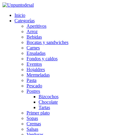
Inicio
Categorías
Aperitivos
Arroz
Bebidas
Bocatas y sandwiches
Carnes
Ensaladas
Fondos y caldos
Eventos
Hojaldres
Mermeladas
Pasta
Pescado
Postres
Bizcochos
Chocolate
Tartas
Primer plato
Sopas
Cremas
Salsas
Verduras