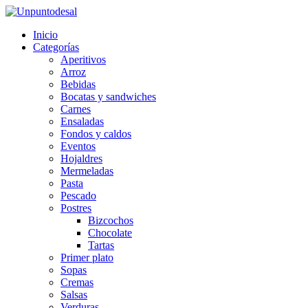
Inicio
Categorías
Aperitivos
Arroz
Bebidas
Bocatas y sandwiches
Carnes
Ensaladas
Fondos y caldos
Eventos
Hojaldres
Mermeladas
Pasta
Pescado
Postres
Bizcochos
Chocolate
Tartas
Primer plato
Sopas
Cremas
Salsas
Verduras