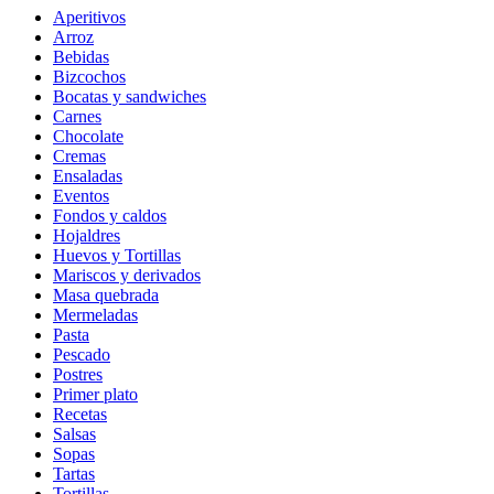
Aperitivos
Arroz
Bebidas
Bizcochos
Bocatas y sandwiches
Carnes
Chocolate
Cremas
Ensaladas
Eventos
Fondos y caldos
Hojaldres
Huevos y Tortillas
Mariscos y derivados
Masa quebrada
Mermeladas
Pasta
Pescado
Postres
Primer plato
Recetas
Salsas
Sopas
Tartas
Tortillas