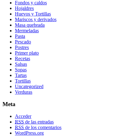
Fondos y caldos
Hojaldres
Huevos y Tortillas
Mariscos y derivados
Masa quebrada
Mermeladas
Pasta
Pescado
Postres
Primer plato
Recetas
Salsas
Sopas
Tartas
Tortillas
Uncategorized
Verduras
Meta
Acceder
RSS
de las entradas
RSS
de los comentarios
WordPress.org