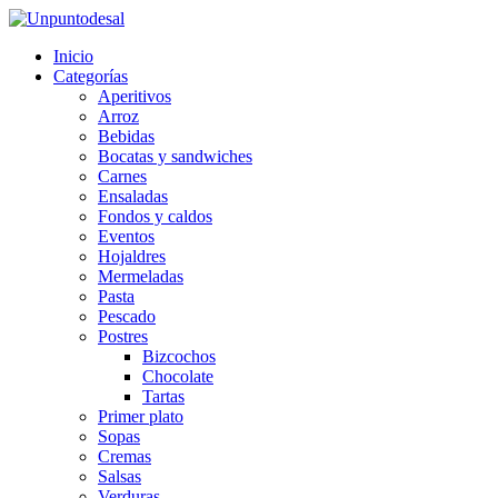
Inicio
Categorías
Aperitivos
Arroz
Bebidas
Bocatas y sandwiches
Carnes
Ensaladas
Fondos y caldos
Eventos
Hojaldres
Mermeladas
Pasta
Pescado
Postres
Bizcochos
Chocolate
Tartas
Primer plato
Sopas
Cremas
Salsas
Verduras